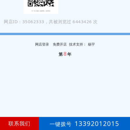
网店ID：35062333，共被浏览过 6443426 次
网店登录
免费开店
技
术
支
持
：
杨宇
8
第
年
13392012015
联系我们
一键拨号