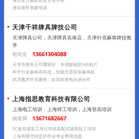
潍坊蓝月摄影化妆专业学校
潍坊美甲美睫培训
天津千祥牌具牌技公司
天津牌具公司，天津牌具实体店，天津扑克麻将牌技教
学
13661304088
程先生
天津市牌具公司哪家好，专用眼镜防5色镜片
和平扑克麻将高科技，智能无需安装麻将机
武清魔术扑克麻将，欢迎您来电洽谈合作
上海指思教育科技有限公司
上海电工培训，上海焊工培训，上海登高培训
13671682667
姚老师
PC套筒灌浆工考证培训装配式建筑技工培训
上海有限空间监护作业考证费用优惠